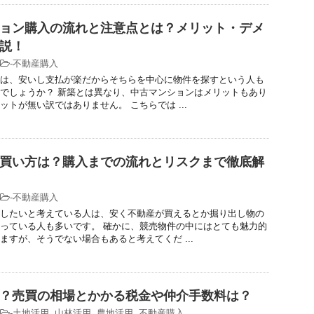
ョン購入の流れと注意点とは？メリット・デメ
説！
-
不動産購入
は、安いし支払が楽だからそちらを中心に物件を探すという人も
でしょうか？ 新築とは異なり、中古マンションはメリットもあり
ットが無い訳ではありません。 こちらでは ...
買い方は？購入までの流れとリスクまで徹底解
-
不動産購入
したいと考えている人は、安く不動産が買えるとか掘り出し物の
っている人も多いです。 確かに、競売物件の中にはとても魅力的
ますが、そうでない場合もあると考えてくだ ...
？売買の相場とかかる税金や仲介手数料は？
-
土地活用
,
山林活用
,
農地活用
,
不動産購入