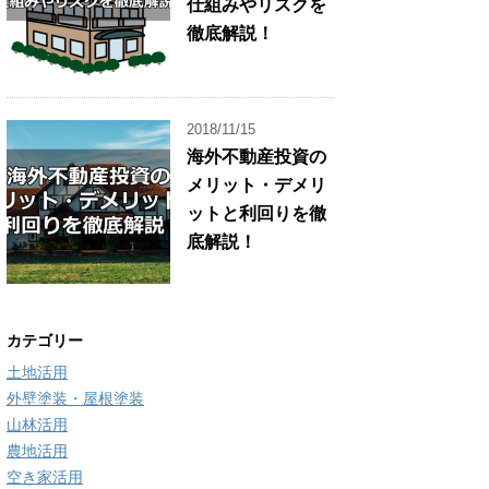
仕組みやリスクを
徹底解説！
2018/11/15
海外不動産投資の
メリット・デメリ
ットと利回りを徹
底解説！
カテゴリー
土地活用
外壁塗装・屋根塗装
山林活用
農地活用
空き家活用