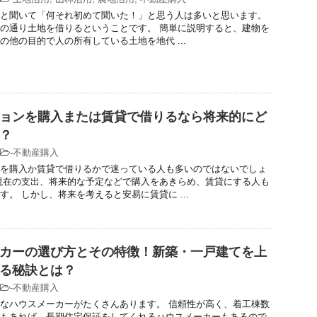
と聞いて「何それ初めて聞いた！」と思う人は多いと思います。
の通り土地を借りるということです。 簡単に説明すると、建物を
の他の目的で人の所有している土地を地代 ...
ョンを購入または賃貸で借りるなら将来的にど
？
-
不動産購入
を購入か賃貸で借りるかで迷っている人も多いのではないでしょ
現在の支出、将来的な予定などで購入をあきらめ、賃貸にする人も
す。 しかし、将来を考えると安易に賃貸に ...
カーの選び方とその特徴！新築・一戸建てを上
る秘訣とは？
-
不動産購入
なハウスメーカーがたくさんあります。 信頼性が高く、着工棟数
もあれば、長期住宅保証をしてくれるハウスメーカーもあるので